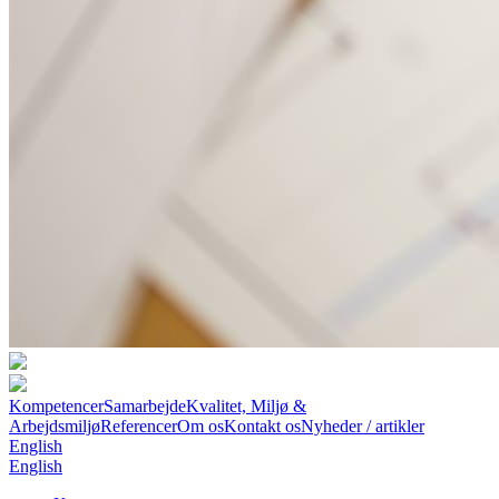
Kompetencer
Samarbejde
Kvalitet, Miljø &
Arbejdsmiljø
Referencer
Om os
Kontakt os
Nyheder / artikler
English
English