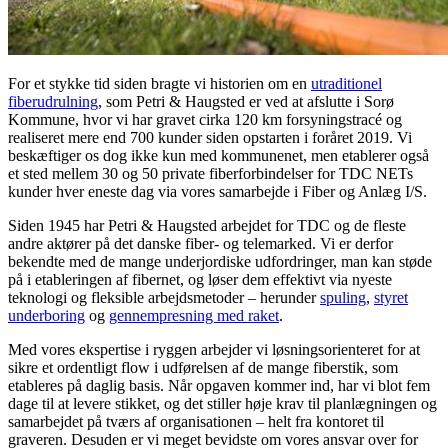
For et stykke tid siden bragte vi historien om en
utraditionel
fiberudrulning
, som Petri & Haugsted er ved at afslutte i Sorø
Kommune, hvor vi har gravet cirka 120 km forsyningstracé og
realiseret mere end 700 kunder siden opstarten i foråret 2019. Vi
beskæftiger os dog ikke kun med kommunenet, men etablerer også
et sted mellem 30 og 50 private fiberforbindelser for TDC NETs
kunder hver eneste dag via vores samarbejde i Fiber og Anlæg I/S.
Siden 1945 har Petri & Haugsted arbejdet for TDC og de fleste
andre aktører på det danske fiber- og telemarked. Vi er derfor
bekendte med de mange underjordiske udfordringer, man kan støde
på i etableringen af fibernet, og løser dem effektivt via nyeste
teknologi og fleksible arbejdsmetoder – herunder
spuling
,
styret
underboring
og
gennempresning med raket
.
Med vores ekspertise i ryggen arbejder vi løsningsorienteret for at
sikre et ordentligt flow i udførelsen af de mange fiberstik, som
etableres på daglig basis. Når opgaven kommer ind, har vi blot fem
dage til at levere stikket, og det stiller høje krav til planlægningen og
samarbejdet på tværs af organisationen – helt fra kontoret til
graveren. Desuden er vi meget bevidste om vores ansvar over for