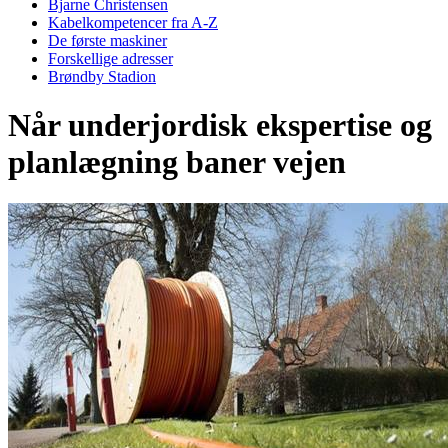
Bjarne Christensen
Kabelkompetencer fra A-Z
De første maskiner
Forskellige adresser
Brøndby Stadion
Når underjordisk ekspertise og
planlægning baner vejen