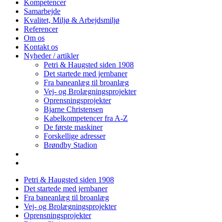
Kompetencer
Samarbejde
Kvalitet, Miljø & Arbejdsmiljø
Referencer
Om os
Kontakt os
Nyheder / artikler
Petri & Haugsted siden 1908
Det startede med jernbaner
Fra baneanlæg til broanlæg
Vej- og Brolægningsprojekter
Oprensningsprojekter
Bjarne Christensen
Kabelkompetencer fra A-Z
De første maskiner
Forskellige adresser
Brøndby Stadion
Petri & Haugsted siden 1908
Det startede med jernbaner
Fra baneanlæg til broanlæg
Vej- og Brolægningsprojekter
Oprensningsprojekter