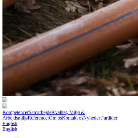
Kompetencer
Samarbejde
Kvalitet, Miljø &
Arbejdsmiljø
Referencer
Om os
Kontakt os
Nyheder / artikler
English
English