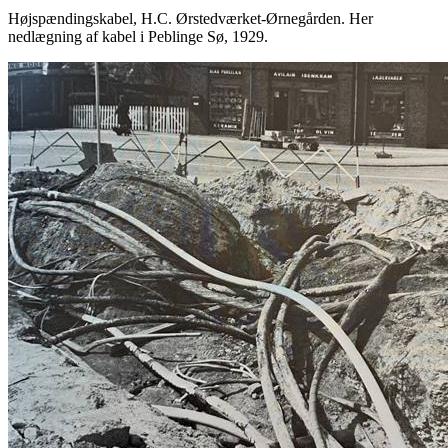
Højspændingskabel, H.C. Ørstedværket-Ørnegården. Her
nedlægning af kabel i Peblinge Sø, 1929.