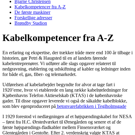
Bjarne Christensen
Kabelkompetencer fra A-Z
De første maskiner
Forskellige adresser
Brøndby Stadion
Kabelkompetencer fra A-Z
En erfaring og ekspertise, der trækker tråde mere end 100 år tilbage i
historien, gør Petri & Haugsted til en af landets førende
kabelentreprenører. Vi udfører alle slags opgaver relateret til
nedgravning, etablering og udskiftning af kabler og ledninger inden
for både el, gas, fiber- og telemarkedet.
Udførelsen af kabelarbejder begyndte for alvor at tage fart i
1920’erne, hvor vi etablerede en lang række kabelrørledninger for
Kjøbenhavns Telefon Aktieselskab (KTAS) i de københavnske
gader. Til disse opgaver leverede vi også de såkaldte kabelblokke,
som blev egenproduceret på
betonvarefabrikken i Teglholmsgade
I 1929 forestod vi nedlægningen af et højspændingskabel for NESA
– først fra H.C. Ørstedværket til Ørnegården og senere et af de
første højspændings-fladkabler mellem Finsensværket og
Glentegården i Gentofte. Efter 2. verdenskrig valgte KTAS at