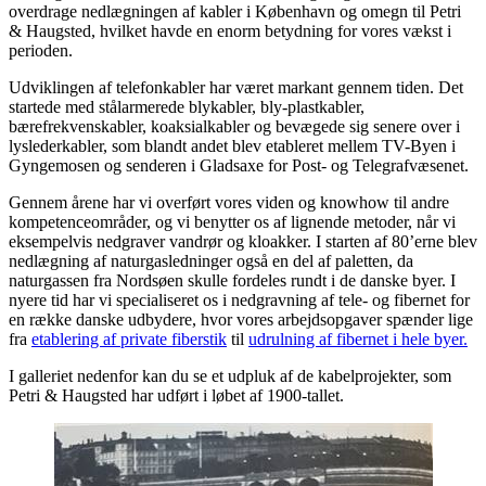
overdrage nedlægningen af kabler i København og omegn til Petri
& Haugsted, hvilket havde en enorm betydning for vores vækst i
perioden.
Udviklingen af telefonkabler har været markant gennem tiden. Det
startede med stålarmerede blykabler, bly-plastkabler,
bærefrekvenskabler, koaksialkabler og bevægede sig senere over i
lyslederkabler, som blandt andet blev etableret mellem TV-Byen i
Gyngemosen og senderen i Gladsaxe for Post- og Telegrafvæsenet.
Gennem årene har vi overført vores viden og knowhow til andre
kompetenceområder, og vi benytter os af lignende metoder, når vi
eksempelvis nedgraver vandrør og kloakker. I starten af 80’erne blev
nedlægning af naturgasledninger også en del af paletten, da
naturgassen fra Nordsøen skulle fordeles rundt i de danske byer. I
nyere tid har vi specialiseret os i nedgravning af tele- og fibernet for
en række danske udbydere, hvor vores arbejdsopgaver spænder lige
fra
etablering af private fiberstik
til
udrulning af fibernet i hele byer.
I galleriet nedenfor kan du se et udpluk af de kabelprojekter, som
Petri & Haugsted har udført i løbet af 1900-tallet.