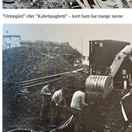
”Ormegård” eller ”Kabelspaghetti” – kært barn har mange navne