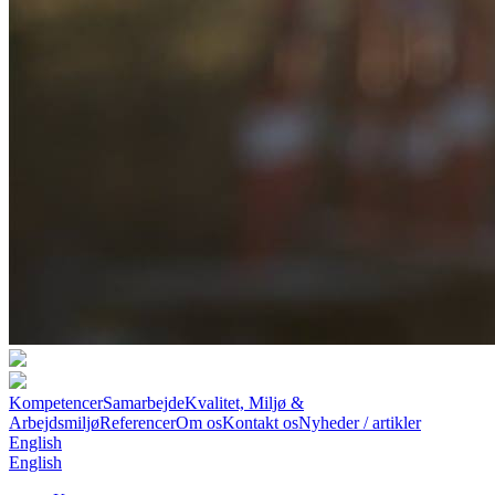
Kompetencer
Samarbejde
Kvalitet, Miljø &
Arbejdsmiljø
Referencer
Om os
Kontakt os
Nyheder / artikler
English
English