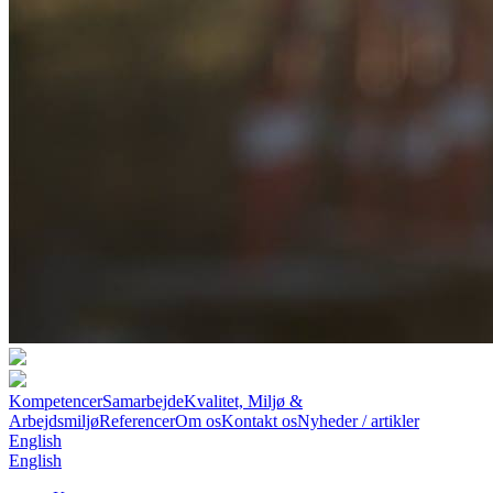
Kompetencer
Samarbejde
Kvalitet, Miljø &
Arbejdsmiljø
Referencer
Om os
Kontakt os
Nyheder / artikler
English
English